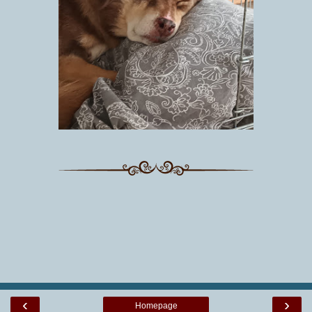
‹
›
Homepage