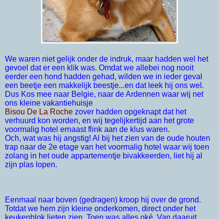
We waren niet gelijk onder de indruk, maar hadden wel het
gevoel dat er een klik was. Omdat we allebei nog nooit
eerder een hond hadden gehad, wilden we in ieder geval
een beetje een makkelijk beestje...en dat leek hij ons wel.
Dus Kos mee naar Belgie, naar de Ardennen waar wij net
ons kleine vakantiehuisje
Bisou De La Roche
zover hadden opgeknapt dat het
verhuurd kon worden, en wij tegelijkertijd aan het grote
voormalig hotel ernaast flink aan de klus waren.
Och, wat was hij angstig! Al bij het zien van de oude houten
trap naar de 2e etage van het voormalig hotel waar wij toen
zolang in het oude appartementje bivakkeerden, liet hij al
zijn plas lopen.
Eenmaal naar boven (gedragen) kroop hij over de grond.
Totdat we hem zijn kleine onderkomen, direct onder het
keukenblok lieten zien. Toen was alles oké. Van daaruit