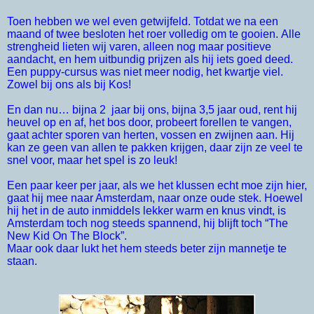
Toen hebben we wel even getwijfeld. Totdat we na een
maand of twee besloten het roer volledig om te gooien. Alle
strengheid lieten wij varen, alleen nog maar positieve
aandacht, en hem uitbundig prijzen als hij iets goed deed.
Een puppy-cursus was niet meer nodig, het kwartje viel.
Zowel bij ons als bij Kos!
En dan nu… bijna 2 jaar bij ons, bijna 3,5 jaar oud, rent hij
heuvel op en af, het bos door, probeert forellen te vangen,
gaat achter sporen van herten, vossen en zwijnen aan. Hij
kan ze geen van allen te pakken krijgen, daar zijn ze veel te
snel voor, maar het spel is zo leuk!
Een paar keer per jaar, als we het klussen echt moe zijn hier,
gaat hij mee naar Amsterdam, naar onze oude stek. Hoewel
hij het in de auto inmiddels lekker warm en knus vindt, is
Amsterdam toch nog steeds spannend, hij blijft toch “The
New Kid On The Block”.
Maar ook daar lukt het hem steeds beter zijn mannetje te
staan.