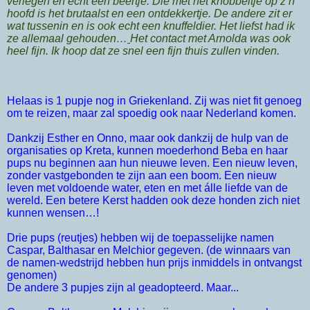
verlegen en echt een beertje. Die met het knobbeltje op z’n
hoofd is het brutaalst en een ontdekkertje. De andere zit er
wat tussenin en is ook echt een knuffeldier. Het liefst had ik
ze allemaal gehouden…
Het contact met Arnolda was ook
heel fijn. Ik hoop dat ze snel een fijn thuis zullen vinden.
Helaas is 1 pupje nog in Griekenland. Zij was niet fit genoeg
om te reizen, maar zal spoedig ook naar Nederland komen.
Dankzij Esther en Onno, maar ook dankzij de hulp van de
organisaties op Kreta, kunnen moederhond Beba en haar
pups nu beginnen aan hun nieuwe leven. Een nieuw leven,
zonder vastgebonden te zijn aan een boom. Een nieuw
leven met voldoende water, eten en met álle liefde van de
wereld.
Een betere Kerst hadden ook deze honden zich niet
kunnen wensen…!
Drie pups (reutjes) hebben wij de toepasselijke namen
Caspar, Balthasar en Melchior gegeven. (de winnaars van
de namen-wedstrijd hebben hun prijs inmiddels in ontvangst
genomen)
De andere 3 pupjes zijn al geadopteerd. Maar...