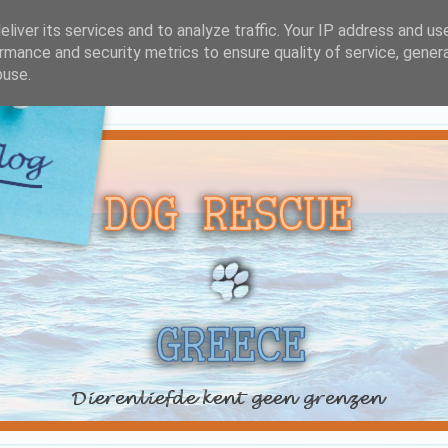
liver its services and to analyze traffic. Your IP address and us
rmance and security metrics to ensure quality of service, gene
buse.