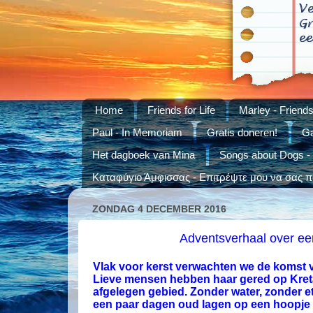
Home
Friends for Life
Marley - Friends 
Paul - In Memoriam
Gratis doneren!
Ga
Het dagboek van Mina
Songs about Dogs -
Καταφύγιο Άμφισσας - Επιτρέψτε μου να σας πά
ZONDAG 4 DECEMBER 2016
Adventsverhaal over ee
Vlak voor kerst verwachten we de komst
Lieve mensen hebben haar gered op Kret
afgelegen gebied. Zonder water, zonder e
een paar dagen oud lagen op een hoopje