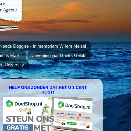
 Needs Doggies - In memoriam Willem Meisel
am is Maiki.
Zeventien jaar Grieks Geluk
en University
HELP ONS ZONDER DAT HET U 1 CENT
KOST!