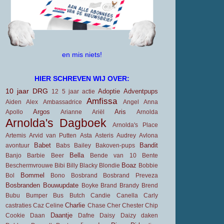
en mis niets!
HIER SCHREVEN WIJ OVER:
10 jaar DRG
Adoptie
Adventpups
12
5 jaar
actie
Amfissa
Aiden
Alex
Ambassadrice
Angel
Anna
Argos
Aris
Apollo
Arianne
Ariël
Arnolda
Arnolda's Dagboek
Arnolda's Place
Artemis
Arvid van Putten
Asta
Asteris
Audrey
Avlona
Babet
Bandit
avontuur
Babs
Bailey
Bakoven-pups
Bella
Banjo
Barbie
Beer
Bende van 10
Bente
Boaz
Beschermvrouwe
Bibi
Billy
Blacky
Blondie
Bobbie
Bommel
Bol
Bono
Bosbrand
Bosbrand Preveza
Bosbranden
Bouwupdate
Boyke
Brand
Brandy
Brend
Bubu
Bumper
Bus
Butch
Candie
Canella
Carly
Charlie
castraties
Caz
Celine
Chase
Cher
Chester
Chip
Daantje
Cookie
Daan
Dafne
Daisy
Daizy
daken