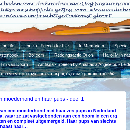
for Life
Louiza - Friends for Life
In Memoriam
Special
stenboek
Bol.com
Reddingsactie Orion
Hallo! Mijn na
 Tim van Doorn
Amfissa - Speech by Anastasia Angeletou - Leid
ω ένα νοερό ταξίδι σε ένα μέρος όχι πολύ μακριά από εδώ.
n moederhond en haar pups - deel 1
 van een moederhond met haar zes pups in Nederland.
a, waar ze zat vastgebonden aan een boom in een erg
ten en compleet uitgemergeld. Haar pups van slechts
 naast haar…