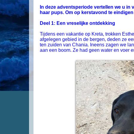
In deze adventsperiode vertellen we u in
haar pups. Om op kerstavond te eindige
Deel 1: Een vreselijke ontdekking
Tijdens een vakantie op Kreta, trokken Esther
afgelegen gebied in de bergen, deden ze een
ten zuiden van Chania. Ineens zagen we lan
aan een boom. Ze had geen water en voer e