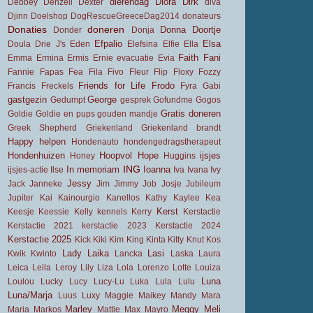
dierendag
Diora
Dirk
Debbey
Denzell
Dexter
diva
Djinn
Doelshop
DogRescueGreeceDag2014
donateurs
Donaties
doneren
Donna
Doortje
Donder
Donja
Efpalio
Elsa
Doula
Drie J's
Eden
Elefsina
Elfie
Ella
Faith
Fani
Emma
Ermina
Ermis
Ernie
evacuatie
Evia
Fannie
Fapas
Fea
Fila
Fivo
Fleur
Flip
Floxy
Fozzy
Friends for Life
Frodo
Francis
Freckels
Fyra
Gabi
gastgezin
George
Gedumpt
gesprek
Gofundme
Gogos
Gratis doneren
Goldie
Goldie en pups
gouden mandje
Greek Shepherd
Griekenland
Griekenland brandt
Happy
helpen
Hondenauto
hondengedragstherapeut
Hondenhuizen
Hoopvol
Hope
ijsjes
Honey
Huggins
ING
In memoriam
Ioanna
ijsjes-actie
Ilse
Iva
Ivana
Ivy
Jessy
Jack
Janneke
Jim
Jimmy
Job
Josje
Jubileum
Jupiter
Kai
Kainourgio
Kanellos
Kathy
Kaylee
Kea
Kerst
Keesje
Keessie
Kelly
kennels
Kerry
Kerstactie
Kerstactie 2021
kerstactie 2023
Kerstactie 2024
Kerstactie 2025
Kick
Kiki
Kim
King
Kinta
Kitty
Knut
Kos
Lady
Laika
Lasi
Kwik
Kwinto
Lancka
Laska
Laura
Leica
Leila
Leroy
Lily
Liza
Lola
Lorenzo
Lotte
Louiza
Luna
Loulou
Lucky
Lucy
Lucy-Lu
Luka
Lula
Lulu
Luna/Marja
Luus
Luxy
Maggie
Maikey
Mandy
Mara
Marley
Meggy
Meli
Maria
Markos
Mattie
Max
Mayro