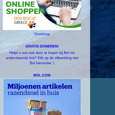
Doelshop
GRATIS DONEREN!
Helpt u ons ook door te kopen bij Bol via
onderstaande link? Klik op de afbeelding van
Bol hieronder ⤵️
BOL.COM