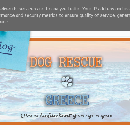
liver its services and to analyze traffic. Your IP address and us
rmance and security metrics to ensure quality of service, gene
buse.