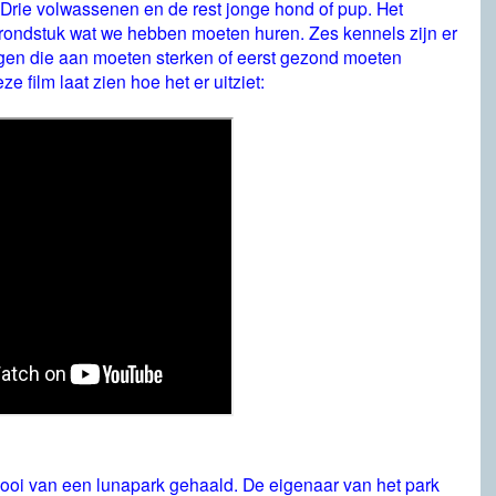
rie volwassenen en de rest jonge hond of pup. Het
 grondstuk wat we hebben moeten huren. Zes kennels zijn er
en die aan moeten sterken of eerst gezond moeten
 film laat zien hoe het er uitziet:
oi van een lunapark gehaald. De eigenaar van het park