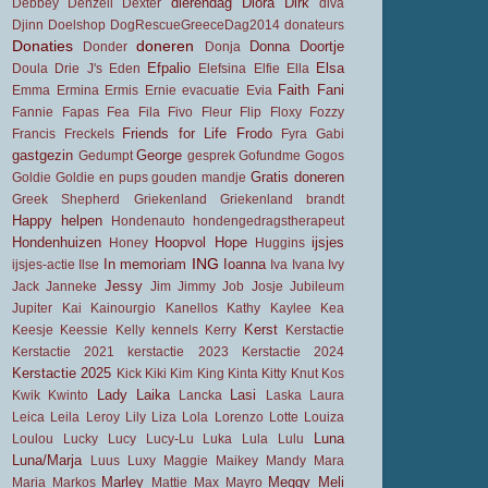
dierendag
Diora
Dirk
Debbey
Denzell
Dexter
diva
Djinn
Doelshop
DogRescueGreeceDag2014
donateurs
Donaties
doneren
Donna
Doortje
Donder
Donja
Efpalio
Elsa
Doula
Drie J's
Eden
Elefsina
Elfie
Ella
Faith
Fani
Emma
Ermina
Ermis
Ernie
evacuatie
Evia
Fannie
Fapas
Fea
Fila
Fivo
Fleur
Flip
Floxy
Fozzy
Friends for Life
Frodo
Francis
Freckels
Fyra
Gabi
gastgezin
George
Gedumpt
gesprek
Gofundme
Gogos
Gratis doneren
Goldie
Goldie en pups
gouden mandje
Greek Shepherd
Griekenland
Griekenland brandt
Happy
helpen
Hondenauto
hondengedragstherapeut
Hondenhuizen
Hoopvol
Hope
ijsjes
Honey
Huggins
ING
In memoriam
Ioanna
ijsjes-actie
Ilse
Iva
Ivana
Ivy
Jessy
Jack
Janneke
Jim
Jimmy
Job
Josje
Jubileum
Jupiter
Kai
Kainourgio
Kanellos
Kathy
Kaylee
Kea
Kerst
Keesje
Keessie
Kelly
kennels
Kerry
Kerstactie
Kerstactie 2021
kerstactie 2023
Kerstactie 2024
Kerstactie 2025
Kick
Kiki
Kim
King
Kinta
Kitty
Knut
Kos
Lady
Laika
Lasi
Kwik
Kwinto
Lancka
Laska
Laura
Leica
Leila
Leroy
Lily
Liza
Lola
Lorenzo
Lotte
Louiza
Luna
Loulou
Lucky
Lucy
Lucy-Lu
Luka
Lula
Lulu
Luna/Marja
Luus
Luxy
Maggie
Maikey
Mandy
Mara
Marley
Meggy
Meli
Maria
Markos
Mattie
Max
Mayro