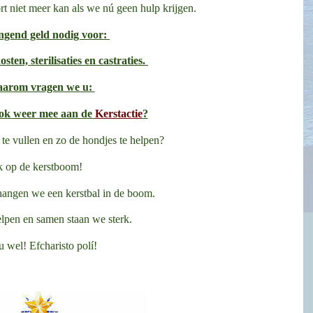
rt niet meer kan als we nú geen hulp krijgen.
ingend geld nodig voor:
sten, sterilisaties en castraties.
aarom vragen we u:
 ook weer mee aan de
Kerstactie
?
te vullen en zo de hondjes te helpen?
k op de kerstboom!
 hangen we een kerstbal in de boom.
elpen en samen staan we sterk.
 wel! Efcharisto polí!