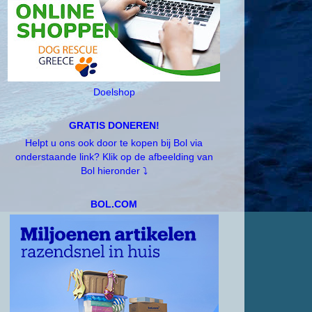
Doelshop
GRATIS DONEREN!
Helpt u ons ook door te kopen bij Bol via
onderstaande link? Klik op de afbeelding van
Bol hieronder ⤵️
BOL.COM