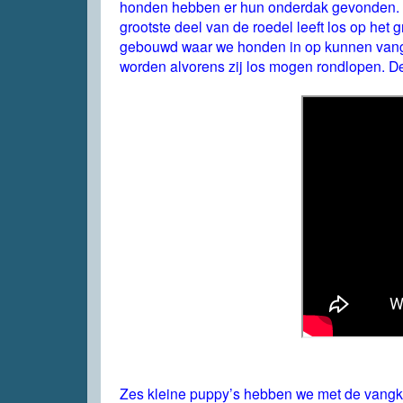
honden hebben er hun onderdak gevonden. D
grootste deel van de roedel leeft los op het
gebouwd waar we honden in op kunnen vang
worden alvorens zij los mogen rondlopen. Deze
Zes kleine puppy’s hebben we met de vangko