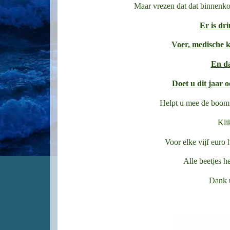
Maar vrezen dat dat binnenko
Er is dr
Voer, medische ko
En d
Doet u dit jaar
Helpt u mee de boom 
Kli
Voor elke vijf euro
Alle beetjes h
Dank u