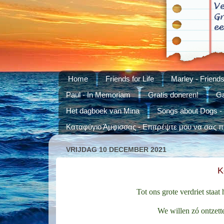
Home
Friends for Life
Marley - Friends 
Paul - In Memoriam
Gratis doneren!
Ga
Het dagboek van Mina
Songs about Dogs -
Καταφύγιο Άμφισσας - Επιτρέψτε μου να σας πά
VRIJDAG 10 DECEMBER 2021
K
Tot ons grote verdriet staat
We willen zó ontzett