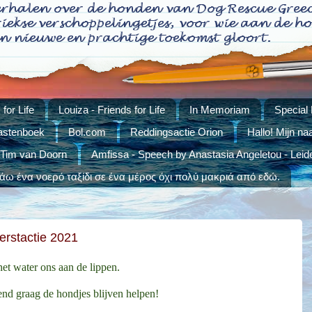
for Life
Louiza - Friends for Life
In Memoriam
Special
stenboek
Bol.com
Reddingsactie Orion
Hallo! Mijn na
 Tim van Doorn
Amfissa - Speech by Anastasia Angeletou - Leid
ω ένα νοερό ταξίδι σε ένα μέρος όχι πολύ μακριά από εδώ.
erstactie 2021
 het water ons aan de lippen.
end graag de hondjes blijven helpen!