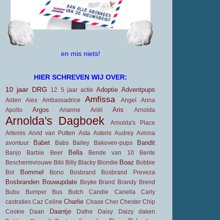
en mis niets!
HIER SCHREVEN WIJ OVER:
10 jaar DRG
Adoptie
Adventpups
12
5 jaar
actie
Amfissa
Aiden
Alex
Ambassadrice
Angel
Anna
Argos
Aris
Apollo
Arianne
Ariël
Arnolda
Arnolda's Dagboek
Arnolda's Place
Artemis
Arvid van Putten
Asta
Asteris
Audrey
Avlona
Babet
Bandit
avontuur
Babs
Bailey
Bakoven-pups
Bella
Banjo
Barbie
Beer
Bende van 10
Bente
Boaz
Beschermvrouwe
Bibi
Billy
Blacky
Blondie
Bobbie
Bommel
Bol
Bono
Bosbrand
Bosbrand Preveza
Bosbranden
Bouwupdate
Boyke
Brand
Brandy
Brend
Bubu
Bumper
Bus
Butch
Candie
Canella
Carly
Charlie
castraties
Caz
Celine
Chase
Cher
Chester
Chip
Daantje
Cookie
Daan
Dafne
Daisy
Daizy
daken