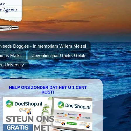
 Needs Doggies - In memoriam Willem Meisel
am is Maiki.
Zeventien jaar Grieks Geluk
en University
HELP ONS ZONDER DAT HET U 1 CENT
KOST!