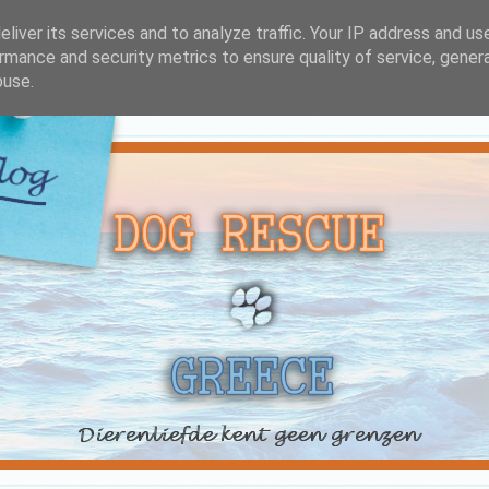
liver its services and to analyze traffic. Your IP address and us
rmance and security metrics to ensure quality of service, gene
buse.