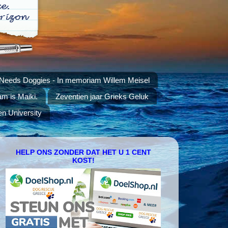
 Needs Doggies - In memoriam Willem Meisel
am is Maiki.
Zeventien jaar Grieks Geluk
en University
HELP ONS ZONDER DAT HET U 1 CENT
KOST!