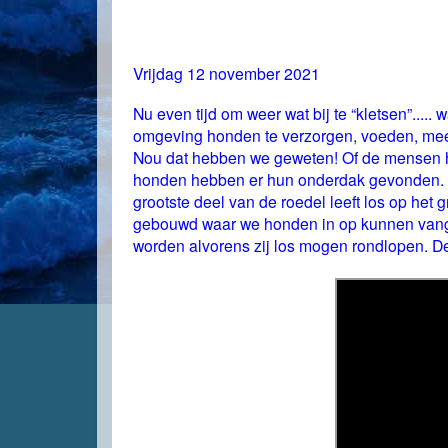
Vrijdag 12 november 2021
Nu even tijd om weer wat bij te “kletsen”.....
omgeving honden te verzorgen, voeden, mee 
Nou dat hebben we geweten! Of de mensen he
honden hebben er hun onderdak gevonden. D
grootste deel van de roedel leeft los op het
gebouwd waar we honden in op kunnen vang
worden alvorens zij los mogen rondlopen. Deze