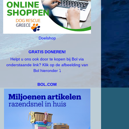
Doelshop
GRATIS DONEREN!
Helpt u ons ook door te kopen bij Bol via
onderstaande link? Klik op de afbeelding van
Bol hieronder ⤵️
BOL.COM