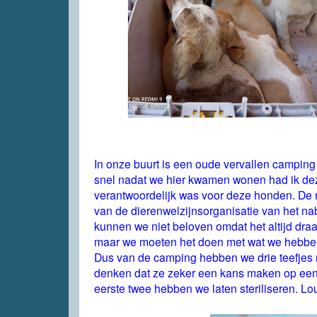
In onze buurt is een oude vervallen camping
snel nadat we hier kwamen wonen had ik deze
verantwoordelijk was voor deze honden. De m
van de dierenwelzijnsorganisatie van het na
kunnen we niet beloven omdat het altijd draa
maar we moeten het doen met wat we hebben
Dus van de camping hebben we drie teefjes
denken dat ze zeker een kans maken op een 
eerste twee hebben we laten steriliseren. Lou