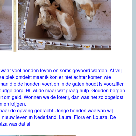
 waar veel honden leven en soms gevoerd worden. Al vrij
 plek ontdekt maar ik kon er niet achter komen wie
an die de honden voert en in de gaten houdt is voorzitter
burige dorp. Hij wilde maar wat graag hulp. Gouden bergen
it om geld. Wonnen we de loterij, dan was het zo opgelost
 en krijgen.
 naar de opvang gebracht. Jonge honden waarvan wij
nieuw leven in Nederland. Laura, Flora en Louiza. De
iza was dat al.