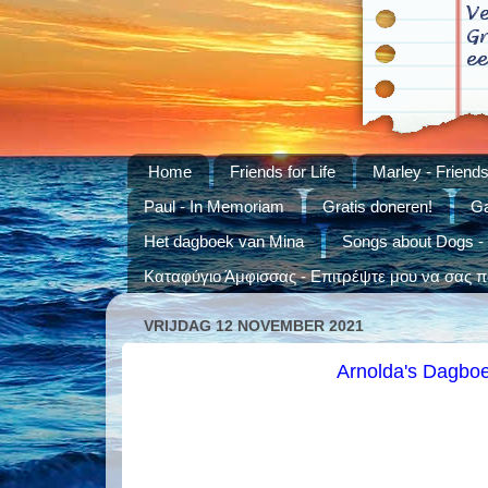
Home
Friends for Life
Marley - Friends 
Paul - In Memoriam
Gratis doneren!
Ga
Het dagboek van Mina
Songs about Dogs -
Καταφύγιο Άμφισσας - Επιτρέψτε μου να σας πά
VRIJDAG 12 NOVEMBER 2021
Arnolda's Dagboe