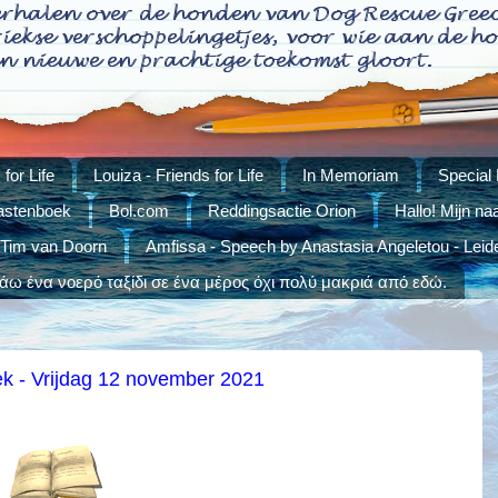
for Life
Louiza - Friends for Life
In Memoriam
Special
stenboek
Bol.com
Reddingsactie Orion
Hallo! Mijn na
 Tim van Doorn
Amfissa - Speech by Anastasia Angeletou - Leid
ω ένα νοερό ταξίδι σε ένα μέρος όχι πολύ μακριά από εδώ.
k - Vrijdag 12 november 2021