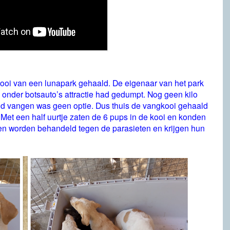
oi van een lunapark gehaald. De eigenaar van het park
onder botsauto’s attractie had gedumpt. Nog geen kilo
nd vangen was geen optie. Dus thuis de vangkooi gehaald
. Met een half uurtje zaten de 6 pups in de kooi en konden
 en worden behandeld tegen de parasieten en krijgen hun