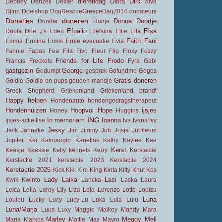
dierendag
Diora
Dirk
Debbey
Denzell
Dexter
diva
Djinn
Doelshop
DogRescueGreeceDag2014
donateurs
Donaties
doneren
Donna
Doortje
Donder
Donja
Efpalio
Elsa
Doula
Drie J's
Eden
Elefsina
Elfie
Ella
Faith
Fani
Emma
Ermina
Ermis
Ernie
evacuatie
Evia
Fannie
Fapas
Fea
Fila
Fivo
Fleur
Flip
Floxy
Fozzy
Friends for Life
Frodo
Francis
Freckels
Fyra
Gabi
gastgezin
George
Gedumpt
gesprek
Gofundme
Gogos
Gratis doneren
Goldie
Goldie en pups
gouden mandje
Greek Shepherd
Griekenland
Griekenland brandt
Happy
helpen
Hondenauto
hondengedragstherapeut
Hondenhuizen
Hoopvol
Hope
ijsjes
Honey
Huggins
ING
In memoriam
Ioanna
ijsjes-actie
Ilse
Iva
Ivana
Ivy
Jessy
Jack
Janneke
Jim
Jimmy
Job
Josje
Jubileum
Jupiter
Kai
Kainourgio
Kanellos
Kathy
Kaylee
Kea
Kerst
Keesje
Keessie
Kelly
kennels
Kerry
Kerstactie
Kerstactie 2021
kerstactie 2023
Kerstactie 2024
Kerstactie 2025
Kick
Kiki
Kim
King
Kinta
Kitty
Knut
Kos
Lady
Laika
Lasi
Kwik
Kwinto
Lancka
Laska
Laura
Leica
Leila
Leroy
Lily
Liza
Lola
Lorenzo
Lotte
Louiza
Luna
Loulou
Lucky
Lucy
Lucy-Lu
Luka
Lula
Lulu
Luna/Marja
Luus
Luxy
Maggie
Maikey
Mandy
Mara
Marley
Meggy
Meli
Maria
Markos
Mattie
Max
Mayro