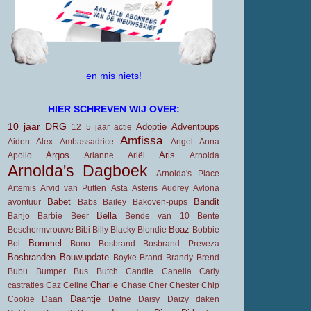
en mis niets!
HIER SCHREVEN WIJ OVER:
10 jaar DRG
Adoptie
Adventpups
12
5 jaar
actie
Amfissa
Aiden
Alex
Ambassadrice
Angel
Anna
Argos
Aris
Apollo
Arianne
Ariël
Arnolda
Arnolda's Dagboek
Arnolda's Place
Artemis
Arvid van Putten
Asta
Asteris
Audrey
Avlona
Babet
Bandit
avontuur
Babs
Bailey
Bakoven-pups
Bella
Banjo
Barbie
Beer
Bende van 10
Bente
Boaz
Beschermvrouwe
Bibi
Billy
Blacky
Blondie
Bobbie
Bommel
Bol
Bono
Bosbrand
Bosbrand Preveza
Bosbranden
Bouwupdate
Boyke
Brand
Brandy
Brend
Bubu
Bumper
Bus
Butch
Candie
Canella
Carly
Charlie
castraties
Caz
Celine
Chase
Cher
Chester
Chip
Daantje
Cookie
Daan
Dafne
Daisy
Daizy
daken