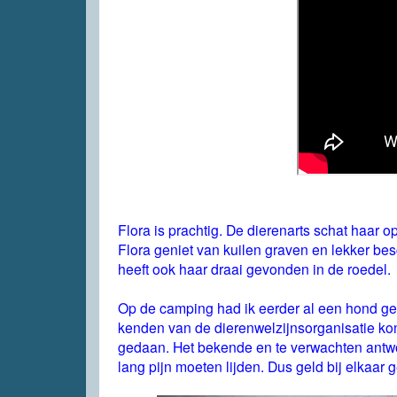
Flora is prachtig. De dierenarts schat haar 
Flora geniet van kuilen graven en lekker besc
heeft ook haar draai gevonden in de roedel.
Op de camping had ik eerder al een hond ges
kenden van de dierenwelzijnsorganisatie kon
gedaan. Het bekende en te verwachten antwoo
lang pijn moeten lijden. Dus geld bij elkaar 