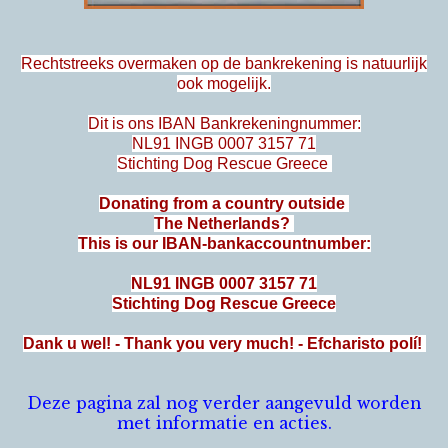
Rechtstreeks overmaken op de bankrekening is natuurlijk
ook mogelijk
.
Dit is ons IBAN Bankrekeningnummer:
NL91 INGB 0007 3157 71
Stichting Dog Rescue Greece
Donating from a country outside
The Netherlands?
This is our IBAN-bankaccountnumber:
NL91 INGB 0007 3157 71
Stichting Dog Rescue Greece
Dank u wel! - Thank you very much! - Efcharisto polí!
Deze pagina zal nog verder aangevuld worden
met informatie en acties.