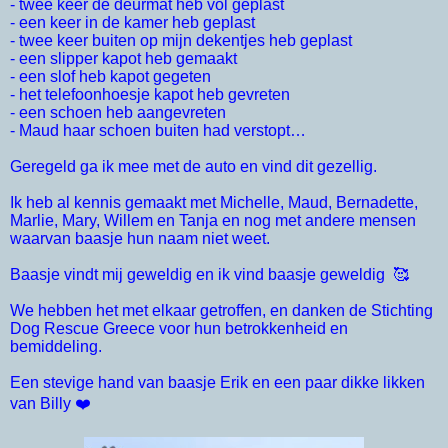
- twee keer de deurmat heb vol geplast
- een keer in de kamer heb geplast
- twee keer buiten op mijn dekentjes heb geplast
- een slipper kapot heb gemaakt
- een slof heb kapot gegeten
- het telefoonhoesje kapot heb gevreten
- een schoen heb aangevreten
- Maud haar schoen buiten had verstopt…
Geregeld ga ik mee met de auto en vind dit gezellig.
Ik heb al kennis gemaakt met Michelle, Maud, Bernadette,
Marlie, Mary, Willem en Tanja en nog met andere mensen
waarvan baasje hun naam niet weet.
Baasje vindt mij geweldig en ik vind baasje geweldig 🥰
We hebben het met elkaar getroffen, en danken de Stichting
Dog Rescue Greece voor hun betrokkenheid en
bemiddeling.
Een stevige hand van baasje Erik en een paar dikke likken
van Billy
❤️