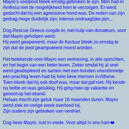
Mayro's voorpoot bleek ernstig gebroken te zijn. Men had in
Amfissa niet de mogelijkheid hem te verzorgen. Er werd
gedacht dat hij een agressieve hond was. De reden van zijn
gedrag moge duidelijk zijn; intense ondraaglijke pijn...
Dog Rescue Greece zorgde er, met hulp van donateurs, voor
dat Mayro geholpen werd.
Hij werd geopereerd, maar de fractuur bleek zo ernstig te
zijn dat de poot geamputeerd moest worden.
Het betekende voor Mayro een verlossing, in alle opzichten,
en het begin van een beter leven. Zeker omdat hij al snel
werd geadopteerd en samen met een honden-vriendinnetje
een prachtig leven had bij hele lieve mensen in Athene.
Toen bleek dat hij ook doof was, maar dat gaf niet. Hij kende
nu liefde en was gelukkig. Hij ging mee op vakantie en
genoot op het strand.
Helaas mocht zijn geluk maar 16 maanden duren. Mayro
werd ziek en vorige week overleed hij.
Zijn ouders zijn gebroken van verdriet.
Dag lieve Mayro, r
ust in vrede. Voor altijd in ons hart ❤️