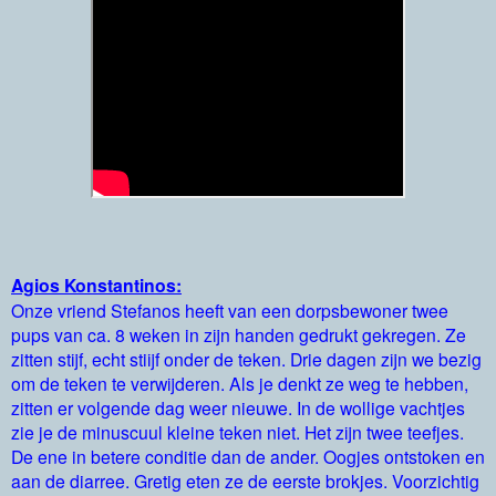
Agios Konstantinos:
Onze vriend Stefanos heeft van een dorpsbewoner twee
pups van ca. 8 weken in zijn handen gedrukt gekregen. Ze
zitten stijf, echt stiijf onder de teken. Drie dagen zijn we bezig
om de teken te verwijderen. Als je denkt ze weg te hebben,
zitten er volgende dag weer nieuwe. In de wollige vachtjes
zie je de minuscuul kleine teken niet. Het zijn twee teefjes.
De ene in betere conditie dan de ander. Oogjes ontstoken en
aan de diarree. Gretig eten ze de eerste brokjes. Voorzichtig