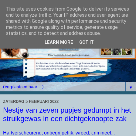
This site uses cookies from Google to deliver its services
and to analyze traffic. Your IP address and user-agent are
shared with Google along with performance and security
metrics to ensure quality of service, generate usage
statistics, and to detect and address abuse.
LEARN MORE
GOT IT
▼
ZATERDAG 5 FEBRUARI 2022
Nestje van zeven pupjes gedumpt in het
struikgewas in een dichtgeknoopte zak
Hartverscheurend, onbegrijpelijk, wreed, crimineel...