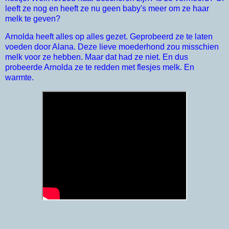
leeft ze nog en heeft ze nu geen baby's meer om ze haar
melk te geven?
Arnolda heeft alles op alles gezet. Geprobeerd ze te laten
voeden door Alana.
Deze lieve moederhond zou misschien
melk voor ze hebben. Maar dat had ze niet. En dus
probeerde Arnolda ze te redden met flesjes melk. En
warmte.