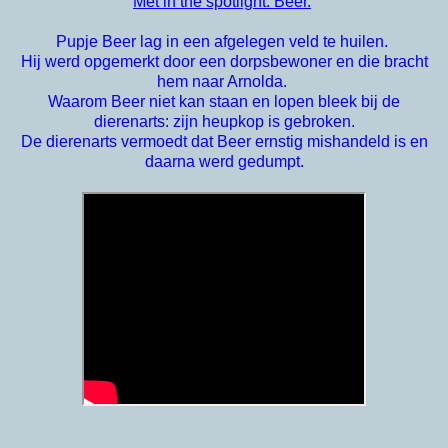
Met in the spotlight: Beer.
Pupje Beer lag in een afgelegen veld te huilen.
Hij werd opgemerkt door een dorpsbewoner en die bracht
hem naar Arnolda.
Waarom Beer niet kan staan en lopen bleek bij de
dierenarts: zijn heupkop is gebroken.
De dierenarts vermoedt dat Beer ernstig mishandeld is en
daarna werd gedumpt.