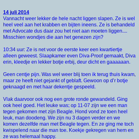
14 juli 2014
Vannacht weer lekker de hele nacht liggen slapen. Ze is wel
heel veel aan het krabben en bijten ineens. Ze is behandeld
met Advocate dus daar zou het niet aan moeten liggen....
Misschien wondjes die aan het genezen zijn?
10:34 uur: Ze is net voor de eerste keer een kwartiertje
alleen geweest. Slaapkamer even Diva-Proof gemaakt, Diva
erin, kleedje en lekker botje erbij, deur dicht en gaaaaaan.
Geen centje pijn. Was wel weer blij toen ik terug thuis kwam,
maar ze heeft niet gejankt of geblaft. Gewoon op d’r botje
geknaagd en met haar dekentje gespeeld.
Vlak daarvoor ook nog een grote ronde gewandeld. Ging
ook heel goed. Het leuke was; op 11-07 zijn we een man
tegen gekomen met zijn Beagle. Hond vond ze toen heel
leuk, man doodeng. We zijn nu 3 dagen verder en we
komen dezelfde man met Beagle tegen. En ze ging me toch
kwispelend naar die man toe. Koekje gekregen van hem en
ze was helemaal happy.