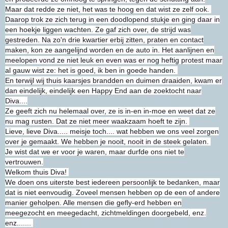
Maar dat redde ze niet, het was te hoog en dat wist ze zelf ook.
Daarop trok ze zich terug in een doodlopend stukje en ging daar in
een hoekje liggen wachten. Ze gaf zich over, de strijd was
gestreden. Na zo'n drie kwartier erbij zitten, praten en contact
maken, kon ze aangelijnd worden en de auto in. Het aanlijnen en
meelopen vond ze niet leuk en even was er nog heftig protest maar
al gauw wist ze: het is goed, ik ben in goede handen.
En terwijl wij thuis kaarsjes brandden en duimen draaiden, kwam er
dan eindelijk, eindelijk een Happy End aan de zoektocht naar
Diva....
Ze geeft zich nu helemaal over, ze is in-en in-moe en weet dat ze
nu mag rusten. Dat ze niet meer waakzaam hoeft te zijn.
Lieve, lieve Diva..... meisje toch.... wat hebben we ons veel zorgen
over je gemaakt. We hebben je nooit, nooit in de steek gelaten.
Je wist dat we er voor je waren, maar durfde ons niet te
vertrouwen.
Welkom thuis Diva!
We doen ons uiterste best iedereen persoonlijk te bedanken, maar
dat is niet eenvoudig. Zoveel mensen hebben op de een of andere
manier geholpen. Alle mensen die gefly-erd hebben en
meegezocht en meegedacht, zichtmeldingen doorgebeld, enz.
enz.......