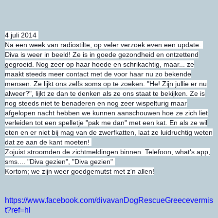
4 juli 2014
Na een week van radiostilte, op veler verzoek even een update.
Diva is weer in beeld! Ze is in goede gezondheid en ontzettend
gegroeid. Nog zeer op haar hoede en schrikachtig, maar... ze
maakt steeds meer contact met de voor haar nu zo bekende
mensen. Ze lijkt ons zelfs soms op te zoeken. "He! Zijn jullie er nu
alweer?", lijkt ze dan te denken als ze ons staat te bekijken. Ze is
nog steeds niet te benaderen en nog zeer wispelturig maar
afgelopen nacht hebben we kunnen aanschouwen hoe ze zich liet
verleiden tot een spelletje "pak me dan" met een kat. En als ze wil
eten en er niet bij mag van de zwerfkatten, laat ze luidruchtig weten
dat ze aan de kant moeten!
Zojuist stroomden de zichtmeldingen binnen. Telefoon, what's app,
sms.... "Diva gezien", "Diva gezien"
Kortom; we zijn weer goedgemutst met z'n allen!
https://www.facebook.com/divavanDogRescueGreecevermis
t?ref=hl