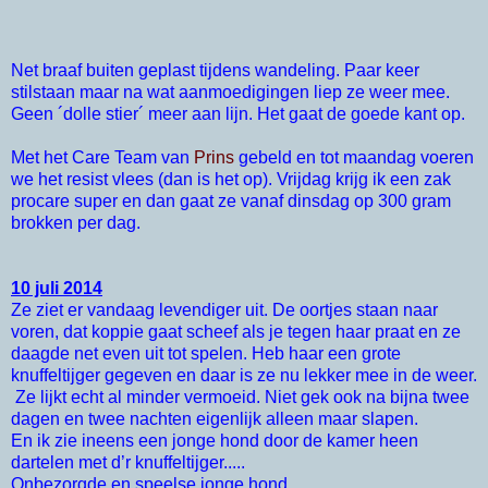
Net braaf buiten geplast tijdens wandeling. Paar keer
stilstaan maar na wat aanmoedigingen liep ze weer mee.
Geen ´dolle stier´ meer aan lijn. Het gaat de goede kant op.
Met het Care Team van
Prins
gebeld en tot maandag voeren
we het resist vlees (dan is het op). Vrijdag krijg ik een zak
procare super en dan gaat ze vanaf dinsdag op 300 gram
brokken per dag.
10 juli 2014
Ze ziet er vandaag levendiger uit. De oortjes staan naar
voren, dat koppie gaat scheef als je tegen haar praat en ze
daagde net even uit tot spelen. Heb haar een grote
knuffeltijger gegeven en daar is ze nu lekker mee in de weer.
Ze lijkt echt al minder vermoeid. Niet gek ook na bijna twee
dagen en twee nachten eigenlijk alleen maar slapen.
En ik zie ineens een jonge hond door de kamer heen
dartelen met d’r knuffeltijger.....
Onbezorgde en speelse jonge hond.