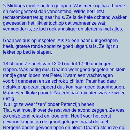
's Middags rondje buiten gelopen. Was meer op haar hoede
en meer gestrest dan vanochtend. Wilde het liefst
rechtsomkeert terug naar huis. Ze is de hele ochtend wakker
geweest en het lijkt er toch op dat wanneer ze wat
vermoeider is, ze toch ook angstiger en alerter is met alles.
Gaan we dus op inspelen. Als ze een paar uur geslapen
heeft, grotere ronde zodat ze goed uitgerust is. Ze ligt nu
lekker op bed te slapen.
18:50 uur: Ze heeft van 13:00 uur tot 17:00 uur liggen
slapen. Was nodig dus. Daarna weer goed gegeten en klein
rondje gaan lopen met Peter. Kwam een vrachtwagen
voorbij denderen en ze schrok zich lam. Peter had daar
gelukkig op geanticipeerd dus kon haar goed tegenhouden.
Maar even flinke paniek. Na een paar minuten was ze weer
rustig.
Nu ligt ze weer “zen” onder Peter zijn benen.
Tja.. wat moet ik over de rest van de avond zeggen. Ze was
zo ontzettend relaxt en kroelerig. Heeft voor het eerst
gewoon languit op de grond gelegen, naast de tafel.
Nergens onder, gewoon open en bloot. Daarna stond ze op,