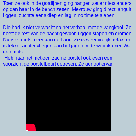
Toen ze ook in de gordijnen ging hangen zat er niets anders
op dan haar in de bench zetten. Mevrouw ging direct languit
liggen, zuchtte eens diep en lag in no time te slapen.
Die had ik niet verwacht na het verhaal met de vangkooi. Ze
heeft de rest van de nacht gewoon liggen slapen en dromen.
Nu is er niets meer aan de hand. Ze is weer vrolijk, relaxt en
is lekker achter vliegen aan het jagen in de woonkamer. Wat
een muts.
Heb haar net met een zachte borstel ook even een
voorzichtige borstelbeurt gegeven. Ze genoot ervan.