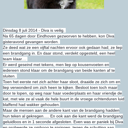
Dinsdag 8 juli 2014 - Diva is veilig.
Na 65 dagen door Eindhoven gezworven te hebben, kon Diva
gisteravond gevangen worden.
Ze deed wat ze een vijftal nachten ervoor ook gedaan had; ze liep
een brandgang in. En daar stond, verdekt opgesteld, een heel
team klaar....
Er werd geseind met tekens, men liep op kousenvoeten en
iedereen stond klaar om de brandgang van beide kanten af te
sluiten.
Toen het eerste net zich achter haar sloot, draaide ze zich om en
liep verwonderd om zich heen te kijken. Besloot toen toch maar
door te lopen, op weg naar haar voederplaats en haar vriendje de
kat, met wie ze al vaak de hele buurt in de vroege ochtenduren luid
blaffend had wakker gehouden.
Maar de mensen aan de andere kant van de brandgang hadden
hun teken al gekregen..... En ook aan die kant werd de brandgang
geluidloos en in 1 seconde afgesloten. Even was er paniek bij Diva
en probeerde ze omhoog te springen, tegen de schutting aan.