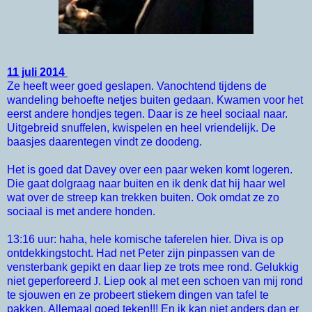
11 juli 2014
Ze heeft weer goed geslapen. Vanochtend tijdens de
wandeling behoefte netjes buiten gedaan. Kwamen voor het
eerst andere hondjes tegen. Daar is ze heel sociaal naar.
Uitgebreid snuffelen, kwispelen en heel vriendelijk. De
baasjes daarentegen vindt ze doodeng.
Het is goed dat Davey over een paar weken komt logeren.
Die gaat dolgraag naar buiten en ik denk dat hij haar wel
wat over de streep kan trekken buiten. Ook omdat ze zo
sociaal is met andere honden.
13:16 uur: haha, hele komische taferelen hier. Diva is op
ontdekkingstocht. Had net Peter zijn pinpassen van de
vensterbank gepikt en daar liep ze trots mee rond. Gelukkig
niet geperforeerd
J
. Liep ook al met een schoen van mij rond
te sjouwen en ze probeert stiekem dingen van tafel te
pakken. Allemaal goed teken!!! En ik kan niet anders dan er