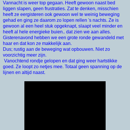
Vannacht is weer top gegaan. Heeft gewoon naast bed
liggen slapen, geen frustraties. Zat te denken, misschien
heeft ze eergisteren ook gewoon wel te weinig beweging
gehad en ging ze daarom zo lopen rellen 's nachts. Ze is
gewoon al een heel stuk opgeknapt, slaapt veel minder en
heeft al hele energieke buien.. dat zien we aan alles.
Gisterenavond hebben we een grote ronde gewandeld met
haar en dat kon ze makkelijk aan.
Dus; rustig aan de beweging wat opbouwen. Niet zo
voorzichtig meer zijn.
Vanochtend rondje gelopen en dat ging weer hartstikke
goed. Ze loopt zo netjes mee. Totaal geen spanning op de
lijnen en altijd naast.