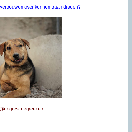
l vertrouwen over kunnen gaan dragen?
a@dogrescuegreece.nl