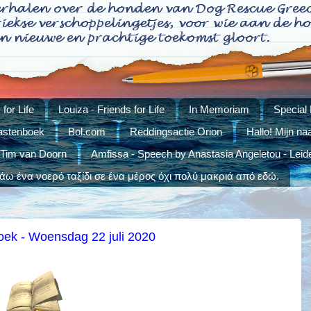
for Life
Louiza - Friends for Life
In Memoriam
Special
stenboek
Bol.com
Reddingsactie Orion
Hallo! Mijn na
 Tim van Doorn
Amfissa - Speech by Anastasia Angeletou - Leid
ω ένα νοερό ταξίδι σε ένα μέρος όχι πολύ μακριά από εδώ.
oek - Woensdag 22 juli 2020