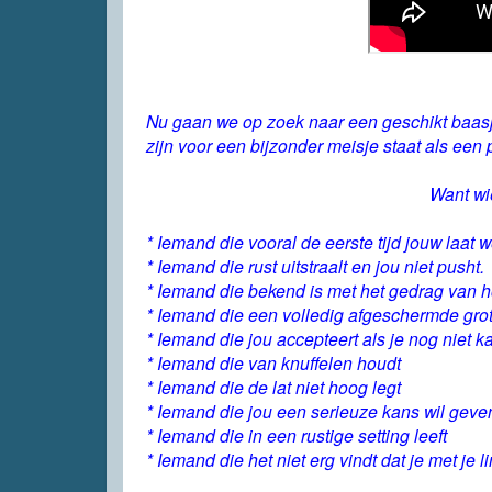
Nu gaan we op zoek naar een geschikt baasje
zijn voor een bijzonder meisje staat als een 
Want wi
* Iemand die vooral de eerste tijd jouw laa
* Iemand die rust uitstraalt en jou niet pusht.
* Iemand die bekend is met het gedrag van 
* Iemand die een volledig afgeschermde grot
* Iemand die jou accepteert als je nog niet 
* Iemand die van knuffelen houdt
* Iemand die de lat niet hoog legt
* Iemand die jou een serieuze kans wil geve
* Iemand die in een rustige setting leeft
* Iemand die het niet erg vindt dat je met je l