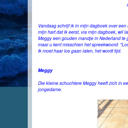
Vandaag schrijf ik in mijn dagboek over een 
mijn hart dat ik eerst, via mijn dagboek, wil 
Meggy een gouden mandje in Nederland te g
maar u kent misschien het spreekwoord: "Los
Ik moet haar los gaan laten, het wordt tijd.
Meggy
Die kleine schuchtere Meggy heeft zich in een 
jongedame.