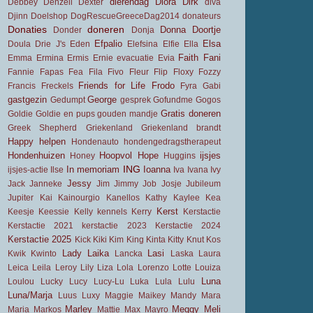
dierendag
Diora
Dirk
Debbey
Denzell
Dexter
diva
Djinn
Doelshop
DogRescueGreeceDag2014
donateurs
Donaties
doneren
Donna
Doortje
Donder
Donja
Efpalio
Elsa
Doula
Drie J's
Eden
Elefsina
Elfie
Ella
Faith
Fani
Emma
Ermina
Ermis
Ernie
evacuatie
Evia
Fannie
Fapas
Fea
Fila
Fivo
Fleur
Flip
Floxy
Fozzy
Friends for Life
Frodo
Francis
Freckels
Fyra
Gabi
gastgezin
George
Gedumpt
gesprek
Gofundme
Gogos
Gratis doneren
Goldie
Goldie en pups
gouden mandje
Greek Shepherd
Griekenland
Griekenland brandt
Happy
helpen
Hondenauto
hondengedragstherapeut
Hondenhuizen
Hoopvol
Hope
ijsjes
Honey
Huggins
ING
In memoriam
Ioanna
ijsjes-actie
Ilse
Iva
Ivana
Ivy
Jessy
Jack
Janneke
Jim
Jimmy
Job
Josje
Jubileum
Jupiter
Kai
Kainourgio
Kanellos
Kathy
Kaylee
Kea
Kerst
Keesje
Keessie
Kelly
kennels
Kerry
Kerstactie
Kerstactie 2021
kerstactie 2023
Kerstactie 2024
Kerstactie 2025
Kick
Kiki
Kim
King
Kinta
Kitty
Knut
Kos
Lady
Laika
Lasi
Kwik
Kwinto
Lancka
Laska
Laura
Leica
Leila
Leroy
Lily
Liza
Lola
Lorenzo
Lotte
Louiza
Luna
Loulou
Lucky
Lucy
Lucy-Lu
Luka
Lula
Lulu
Luna/Marja
Luus
Luxy
Maggie
Maikey
Mandy
Mara
Marley
Meggy
Meli
Maria
Markos
Mattie
Max
Mayro