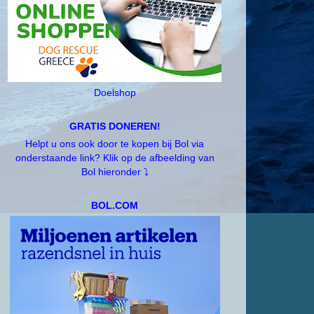
Doelshop
GRATIS DONEREN!
Helpt u ons ook door te kopen bij Bol via
onderstaande link? Klik op de afbeelding van
Bol hieronder ⤵️
BOL.COM