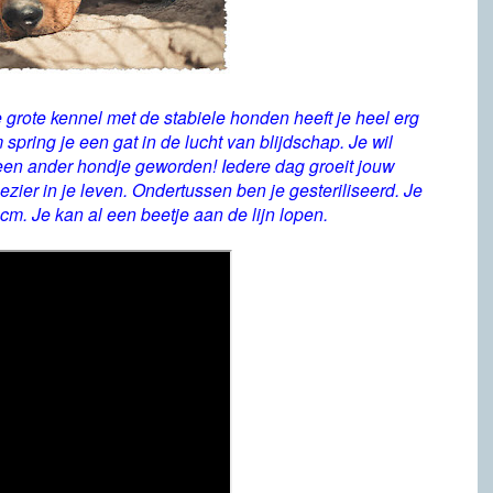
nze grote kennel met de stabiele honden heeft je heel erg
spring je een gat in de lucht van blijdschap. Je wil
een ander hondje geworden! Iedere dag groeit jouw
ezier in je leven. Ondertussen ben je gesteriliseerd. Je
 cm. Je kan al een beetje aan de lijn lopen.