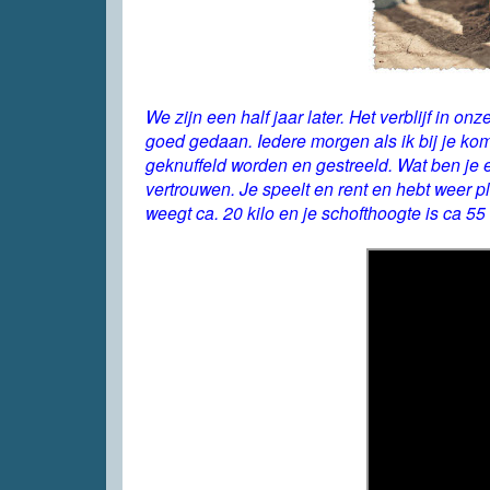
We zijn een half jaar later. Het verblijf in o
goed gedaan. Iedere morgen als ik bij je kom 
geknuffeld worden en gestreeld. Wat ben je 
vertrouwen. Je speelt en rent en hebt weer pl
weegt ca. 20 kilo en je schofthoogte is ca 55