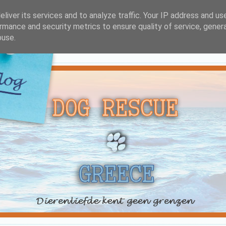
liver its services and to analyze traffic. Your IP address and us
rmance and security metrics to ensure quality of service, gene
buse.