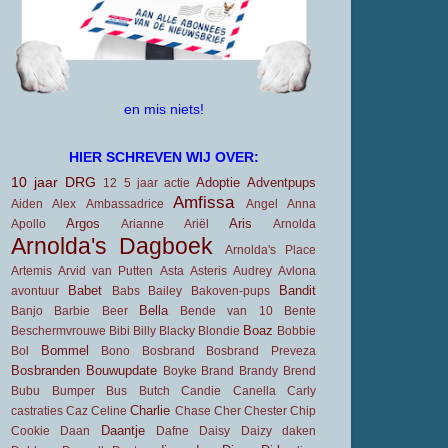
en mis niets!
HIER SCHREVEN WIJ OVER:
10 jaar DRG
Adoptie
Adventpups
12
5 jaar
actie
Amfissa
Aiden
Alex
Ambassadrice
Angel
Anna
Argos
Aris
Apollo
Arianne
Ariël
Arnolda
Arnolda's Dagboek
Arnolda's Place
Artemis
Arvid van Putten
Asta
Asteris
Audrey
Avlona
Babet
Bandit
avontuur
Babs
Bailey
Bakoven-pups
Bella
Banjo
Barbie
Beer
Bende van 10
Bente
Boaz
Beschermvrouwe
Bibi
Billy
Blacky
Blondie
Bobbie
Bommel
Bol
Bono
Bosbrand
Bosbrand Preveza
Bosbranden
Bouwupdate
Boyke
Brand
Brandy
Brend
Bubu
Bumper
Bus
Butch
Candie
Canella
Carly
Charlie
castraties
Caz
Celine
Chase
Cher
Chester
Chip
Daantje
Cookie
Daan
Dafne
Daisy
Daizy
daken