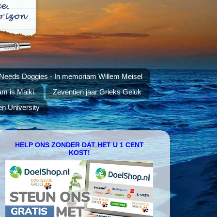
 Needs Doggies - In memoriam Willem Meisel
am is Maiki.
Zeventien jaar Grieks Geluk
en University
HELP ONS ZONDER DAT HET U 1 CENT
KOST!