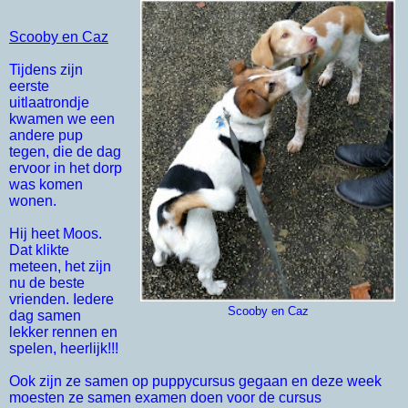
Scooby en Caz
Tijdens zijn
eerste
uitlaatrondje
kwamen we een
andere pup
tegen, die de dag
ervoor in het dorp
was komen
wonen.
Hij heet Moos.
Dat klikte
meteen, het zijn
nu de beste
vrienden. Iedere
Scooby en Caz
dag samen
lekker rennen en
spelen, heerlijk!!!
Ook zijn ze samen op puppycursus gegaan en deze week
moesten ze samen examen doen voor de cursus